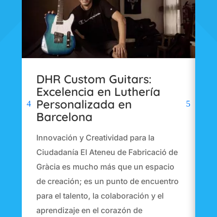
DHR Custom Guitars:
P
Excelencia en Luthería
L
Personalizada en
P
Barcelona
I
Innovación y Creatividad para la
C
Ciudadanía El Ateneu de Fabricació de
G
Gràcia es mucho más que un espacio
d
de creación; es un punto de encuentro
pa
para el talento, la colaboración y el
a
aprendizaje en el corazón de
B